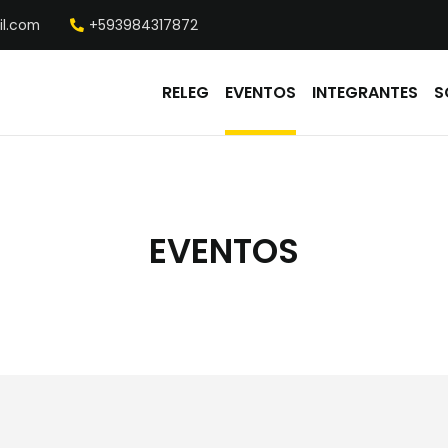
il.com
+593984317872
RELEG
EVENTOS
INTEGRANTES
S
EVENTOS