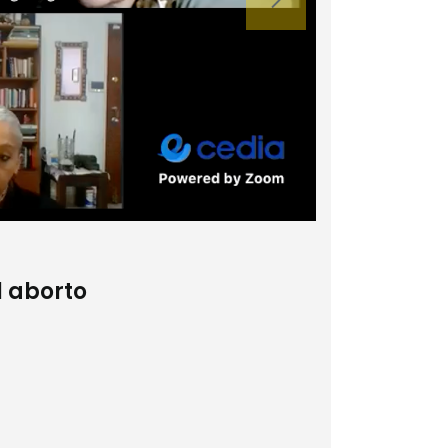
l aborto
Encu